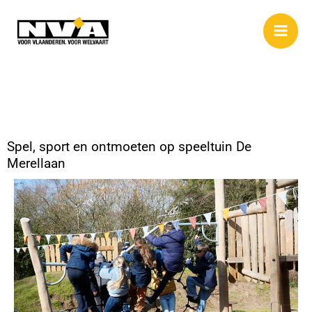
Spring
naar
de
inhoud
Spel, sport en ontmoeten op speeltuin De
Merellaan