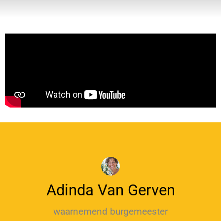
Adinda Van Gerven
waarnemend burgemeester