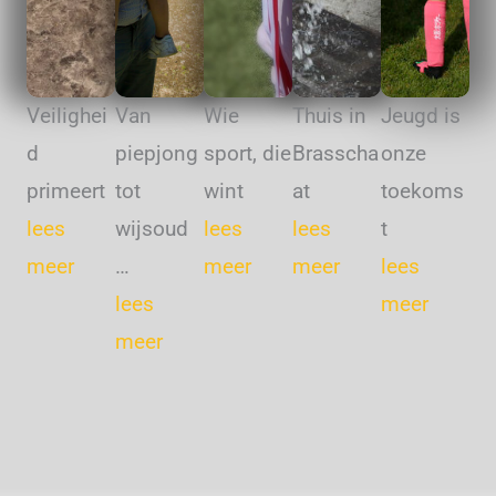
Veilighei
Van
Wie
Thuis in
Jeugd is
d
piepjong
sport, die
Brasscha
onze
primeert
tot
wint
at
toekoms
lees
wijsoud
lees
lees
t
meer
…
meer
meer
lees
lees
meer
meer