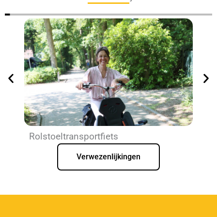
Rolstoeltransportfiets
Da
en
Verwezenlijkingen