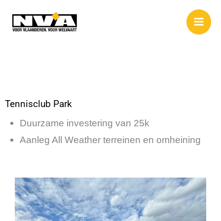
Spring
naar
de
inhoud
Tennisclub Park
Duurzame investering van 25k
Aanleg All Weather terreinen en omheining